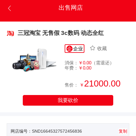
出售网店
三冠淘宝 无售假 3c数码 动态全红
收藏
企
企业
消保：
￥0.00
（需退还）
年费：
￥0.00
21000.00
售价：
￥
我要砍价
网店编号：
SND16645327572456836
复制