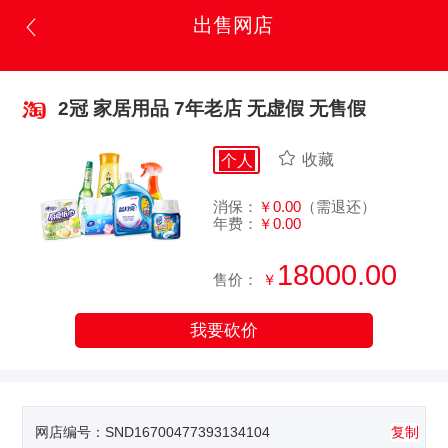
出售网店
2冠 家居用品 7年老店 无虚假 无售假
收藏
个人
消保：
￥0.00
（需退还）
年费：
￥0.00
18000.00
售价：
￥
我要砍价
网店编号：
SND16700477393134104
复制