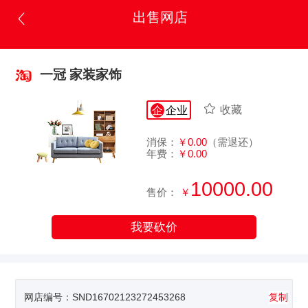
出售网店
一冠 家装家饰
收藏
企
企业
消保：
￥0.00
（需退还）
年费：
￥0.00
10000.00
售价：
￥
我要砍价
网店编号：
SND16702123272453268
复制