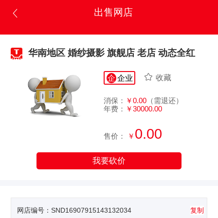
出售网店
华南地区 婚纱摄影 旗舰店 老店 动态全红
收藏
企
企业
消保：
￥0.00
（需退还）
年费：
￥30000.00
0.00
售价：
￥
我要砍价
网店编号：
SND16907915143132034
复制