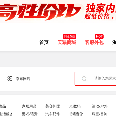
佣金5折
HOT
首页
天猫商城
客服外包
宝
京东网店
食品
家居用品
美容护理
3C数码
运动/户外
生活服务
游戏/话费
汽车配件
书籍音像
珠宝/首饰