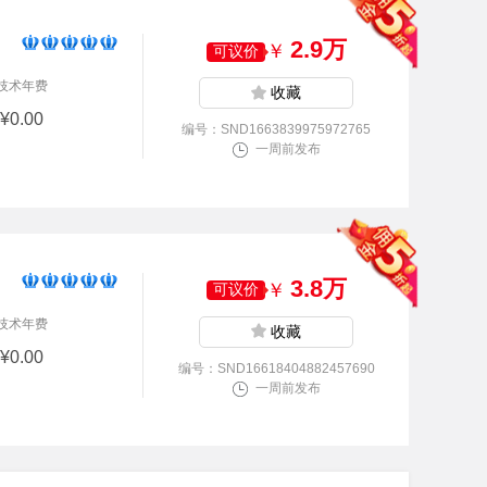
华南地区，类目开通：图书音像，数字阅读，杂志...
2.9万
￥
可议价
6天前
以￥250000.00买
华北地区，类目开通：珠宝配饰，饰品，手表...
技术年费
收藏
5小时前
以￥80000.00买
¥0.00
编号：SND1663839975972765
华北地区，类目开通：箱包皮具，热销女包，男包...
一周前发布
8小时前
以￥200000.00买
东北地区，类目开通：母婴玩具，童车，益智，积木，模型...
10小时前
以￥350000.00买
华东地区，类目开通：化妆品，美容护肤，美妆工具...
3.8万
￥
可议价
5分钟前
以￥100000.00买
技术年费
收藏
华北地区，类目开通：童鞋，婴儿鞋，母婴，推车...
¥0.00
编号：SND16618404882457690
20分钟前
以￥80000.00买
一周前发布
华南地区，类目开通：食品，坚果，粮油米面...