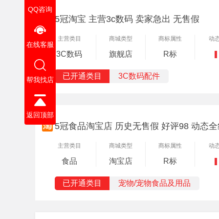
QQ咨询
5冠淘宝 主营3c数码 卖家急出 无售假
主营类目
商城类型
商标属性
动
在线客服
3C数码
旗舰店
R标
已开通类目
3C数码配件
帮我找店
返回顶部
5冠食品淘宝店 历史无售假 好评98 动态全
主营类目
商城类型
商标属性
动
食品
淘宝店
R标
已开通类目
宠物/宠物食品及用品