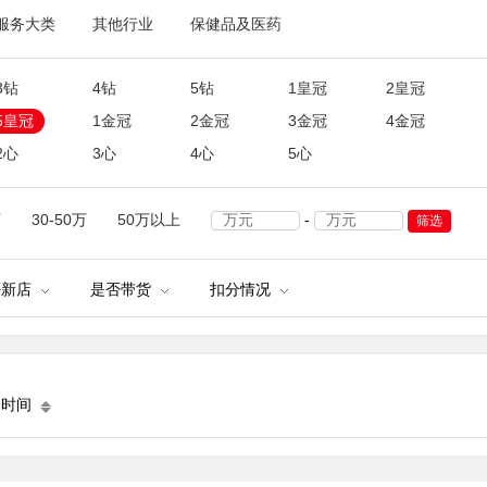
服务大类
其他行业
保健品及医药
3钻
4钻
5钻
1皇冠
2皇冠
5皇冠
1金冠
2金冠
3金冠
4金冠
2心
3心
4心
5心
万
30-50万
50万以上
-
筛选
否新店
是否带货
扣分情况
架时间