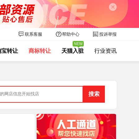
联系客服
帮助中心
投诉举报
NEW
淘宝转让
商标转让
天猫入驻
行业资讯
6天前
以￥250000.00买
华北地区，类目开通：珠宝配饰，饰品，手表...
5小时前
以￥80000.00买
华北地区，类目开通：箱包皮具，热销女包，男包...
8小时前
以￥200000.00买