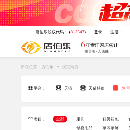
店伯乐股权代码： (
813647
)
登录
注册
所在位置：
店伯乐
淘宝网店
平台：
天猫
天猫特价
淘
全部
服饰
鞋类箱包
类目：
母婴用品
家装家饰