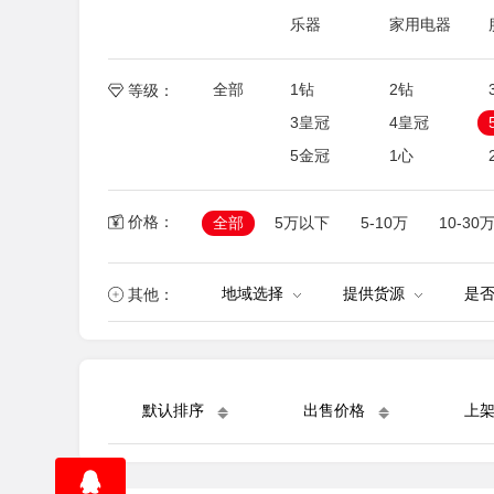
乐器
家用电器
全部
1钻
2钻
等级：
3皇冠
4皇冠
5金冠
1心
价格：
全部
5万以下
5-10万
10-30
地域选择
提供货源
是
其他：
默认排序
出售价格
上