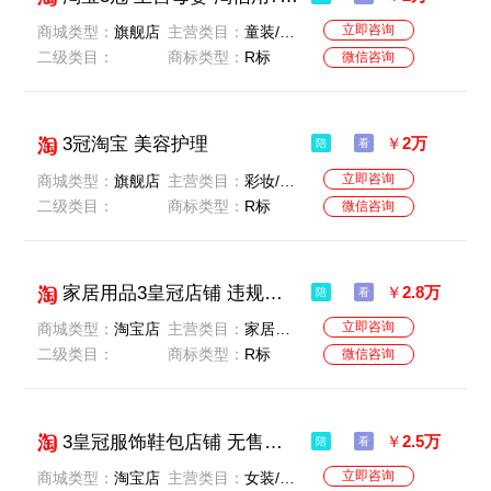
立即咨询
商城类型：
旗舰店
主营类目：
童装/婴儿装/亲子装
二级类目：
商标类型：
R标
微信咨询
3冠淘宝 美容护理
￥
2万
陪
看
立即咨询
商城类型：
旗舰店
主营类目：
彩妆/香水/美妆工具
二级类目：
商标类型：
R标
微信咨询
家居用品3皇冠店铺 违规干净 好评99+ 淘信用690
￥
2.8万
陪
看
立即咨询
商城类型：
淘宝店
主营类目：
家居饰品
二级类目：
商标类型：
R标
微信咨询
3皇冠服饰鞋包店铺 无售假 违规干净 8年老店
￥
2.5万
陪
看
立即咨询
商城类型：
淘宝店
主营类目：
女装/女士精品