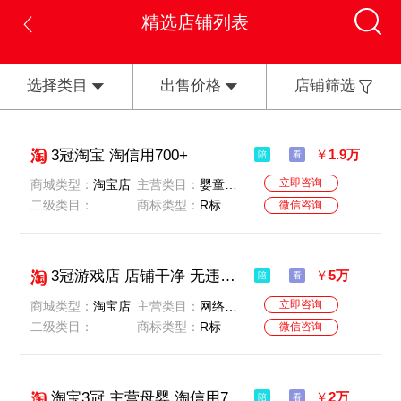
精选店铺列表
选择类目
出售价格
店铺筛选
3冠淘宝 淘信用700+
￥
1.9万
陪
看
立即咨询
商城类型：
淘宝店
主营类目：
婴童用品
二级类目：
商标类型：
R标
微信咨询
3冠游戏店 店铺干净 无违规 无扣分 卖家诚心出售
￥
5万
陪
看
立即咨询
商城类型：
淘宝店
主营类目：
网络游戏点卡
二级类目：
商标类型：
R标
微信咨询
淘宝3冠 主营母婴 淘信用700+
￥
2万
陪
看