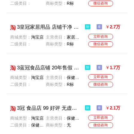
二级类目：
商标类型：
R标
微信咨询
3皇冠家居用品 店铺干净 无违规 无售假 淘信用700+
￥
2.7万
陪
看
立即咨询
商城类型：
淘宝店
主营类目：
家居饰品
二级类目：
商标类型：
R标
微信咨询
3蓝冠食品店铺 20年售假 价格便宜 好评99+
￥
1.7万
陪
看
立即咨询
商城类型：
淘宝店
主营类目：
保健食品/膳食营养补充食品
二级类目：
商标类型：
R标
微信咨询
3冠 食品店 99 好评 无虚假 无售假 店铺状态优质
￥
2.1万
陪
看
立即咨询
商城类型：
淘宝店
主营类目：
保健食品/膳食营养补充食品
二级类目：
保健食品-海外膳食营养补充食品-普通膳食营养食品-
商标类型：
无
微信咨询