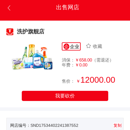
出售网店
洗护旗舰店
收藏
企
企业
消保：
￥658.00
（需退还）
年费：
￥0.00
12000.00
售价：
￥
我要砍价
网店编号：
SND17534402241387552
复制