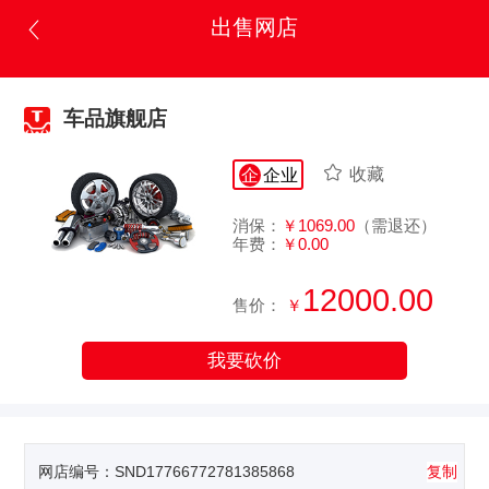
出售网店
车品旗舰店
收藏
企
企业
消保：
￥1069.00
（需退还）
年费：
￥0.00
12000.00
售价：
￥
我要砍价
网店编号：
SND17766772781385868
复制