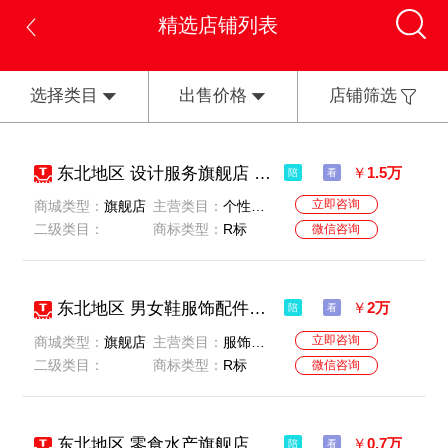
精选店铺列表
选择类目
出售价格
店铺筛选
东北地区 设计服务旗舰店 无扣分 无贷款 卖家特价出售 一般纳税
￥
1.5万
陪
看
立即咨询
商城类型：
旗舰店
主营类目：
个性定制/设计服务/DIY-个性定制/设计服务/DIY
二级类目：
商标类型：
R标
微信咨询
东北地区 男女鞋服饰配件旗舰店 卖家急售 一般纳税 价格实惠
￥
2万
陪
看
立即咨询
商城类型：
旗舰店
主营类目：
服饰配件/皮带/帽子/围巾-流行男鞋-女鞋
二级类目：
商标类型：
R标
微信咨询
东北地区 零食水产旗舰店 无扣分无贷款 公司一般纳税人 名字好听
￥
0.7万
陪
看