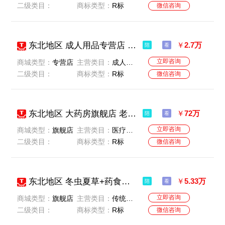
二级类目：
商标类型：
R标
微信咨询
东北地区 成人用品专营店 无扣分无贷款 公司一般纳税人 名字好听
￥
2.7万
陪
看
立即咨询
商城类型：
专营店
主营类目：
成人用品/情趣用品
二级类目：
商标类型：
R标
微信咨询
东北地区 大药房旗舰店 老店 无扣分 无贷款 价格实惠 一般纳税 店铺干净 最近急售
￥
72万
陪
看
立即咨询
商城类型：
旗舰店
主营类目：
医疗器械-互联网医疗/保健用品-计生用品-传统滋补营养品-保健食品/膳食营养补充食品-隐形眼镜/护理液
二级类目：
商标类型：
R标
微信咨询
东北地区 冬虫夏草+药食同源旗舰店 无扣分无贷款 公司一般纳税人 名字好听
￥
5.33万
陪
看
立即咨询
商城类型：
旗舰店
主营类目：
传统滋补营养品
二级类目：
商标类型：
R标
微信咨询