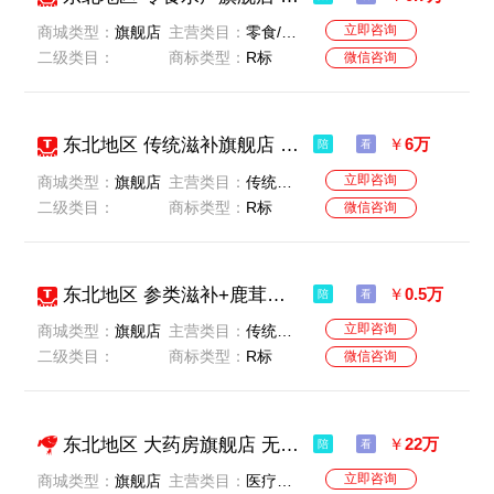
立即咨询
商城类型：
旗舰店
主营类目：
零食/坚果/特产
二级类目：
商标类型：
R标
微信咨询
东北地区 传统滋补旗舰店 无扣分无贷款 公司一般纳税人 名字好听
￥
6万
陪
看
立即咨询
商城类型：
旗舰店
主营类目：
传统滋补营养品
二级类目：
商标类型：
R标
微信咨询
东北地区 参类滋补+鹿茸旗舰店 名字好听 一般纳税 卖家诚心出售
￥
0.5万
陪
看
立即咨询
商城类型：
旗舰店
主营类目：
传统滋补营养品
二级类目：
商标类型：
R标
微信咨询
东北地区 大药房旗舰店 无违规无扣分无贷款 一般纳税人 价格美丽 可谈价
￥
22万
陪
看
立即咨询
商城类型：
旗舰店
主营类目：
医疗及健康服务-医疗及健康服务