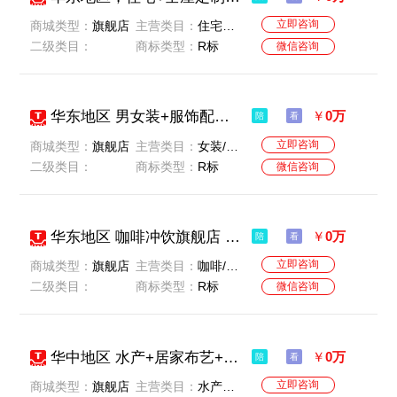
立即咨询
商城类型：
旗舰店
主营类目：
住宅家具-商业/办公家具-全屋定制
二级类目：
商标类型：
R标
微信咨询
华东地区 男女装+服饰配件旗舰店 老店 无贷款 无扣分 名字好听 卖家急售 诚意转让
￥
0万
陪
看
立即咨询
商城类型：
旗舰店
主营类目：
女装/女士精品-男装-服饰配件/皮带/帽子/围巾
二级类目：
商标类型：
R标
微信咨询
华东地区 咖啡冲饮旗舰店 老店 无贷款 无扣分 名字好听 卖家急售 诚意转让
￥
0万
陪
看
立即咨询
商城类型：
旗舰店
主营类目：
咖啡/麦片/冲饮
二级类目：
商标类型：
R标
微信咨询
华中地区 水产+居家布艺+宠物+文化用品+居家日用旗舰店 老店 无贷款 无扣分 名字好听 卖家急售 诚意转让
￥
0万
陪
看
立即咨询
商城类型：
旗舰店
主营类目：
水产肉类/新鲜蔬果/熟食-居家日用-宠物/宠物食品及用品-文具电教/文化用品/商务用品-居家布艺