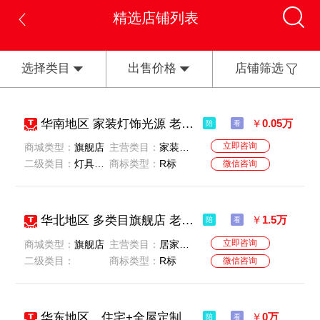
精选店铺列表
选择类目
出售价格
店铺筛选
华南地区 家装灯饰光源 老店 动态全红
￥
0.05万
陪
看
立即咨询
商城类型：
旗舰店
主营类目：
家装灯饰光源
二级类目：
灯具灯饰-光源-
商标类型：
R标
微信咨询
华北地区 多类目旗舰店 老店，名字好听，卖家人好
￥
1.5万
陪
看
立即咨询
商城类型：
旗舰店
主营类目：
居家日用-厨房/烹饪用具-家庭/个人清洁工具-洗护清洁剂/卫生巾/纸/香薰-节庆用品/礼品-餐饮具-收纳整理-美容美体仪器-影音电器-MP3/MP4/iPod/录音笔-3C数码配件-电子元器件市场
二级类目：
商标类型：
R标
微信咨询
华东地区，住宅+全屋定制多类目旗舰店 老店 名字好听
￥
0万
陪
看