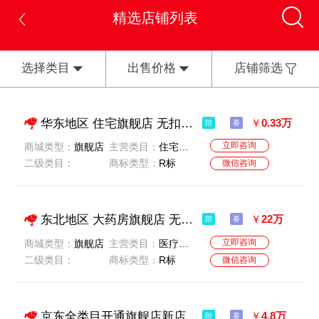
精选店铺列表
选择类目
出售价格
店铺筛选
华东地区 住宅旗舰店 无扣分无贷款 公司一般纳税人 名字好听
￥
0.33万
陪
看
立即咨询
商城类型：
旗舰店
主营类目：
住宅家具
二级类目：
商标类型：
R标
微信咨询
东北地区 大药房旗舰店 无违规无扣分无贷款 一般纳税人 价格美丽 可谈价
￥
22万
陪
看
立即咨询
商城类型：
旗舰店
主营类目：
医疗及健康服务-医疗及健康服务
二级类目：
商标类型：
R标
微信咨询
京东全类目开通旗舰店新店
￥
4.8万
陪
看