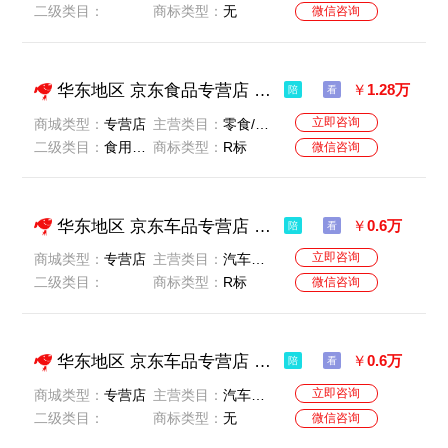
二级类目：
商标类型：
无
微信咨询
华东地区 京东食品专营店 诚心出售 欢迎看店
￥
1.28万
陪
看
立即咨询
商城类型：
专营店
主营类目：
零食/坚果/特产-粮油米面/南北干货/调味品
二级类目：
食用油/调味油饼干/膨化-糕点/点心-蜜饯/枣类/梅/果干-
商标类型：
R标
微信咨询
华东地区 京东车品专营店 老店 价格美丽 卖家急出
￥
0.6万
陪
看
立即咨询
商城类型：
专营店
主营类目：
汽车用品/电子/清洗/改装
二级类目：
商标类型：
R标
微信咨询
华东地区 京东车品专营店 老店 价格美丽 卖家急出
￥
0.6万
陪
看
立即咨询
商城类型：
专营店
主营类目：
汽车用品/电子/清洗/改装
二级类目：
商标类型：
无
微信咨询